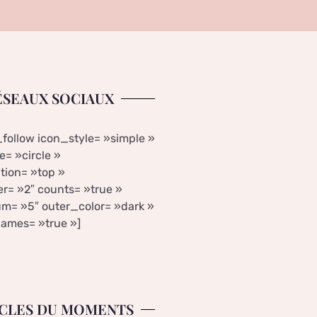
ÉSEAUX SOCIAUX
_follow icon_style= »simple »
= »circle »
tion= »top »
r= »2″ counts= »true »
m= »5″ outer_color= »dark »
ames= »true »]
CLES DU MOMENTS