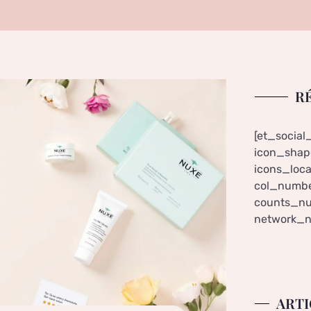
R
[et_social
icon_shape
icons_loca
col_numbe
counts_nu
network_n
ARTI