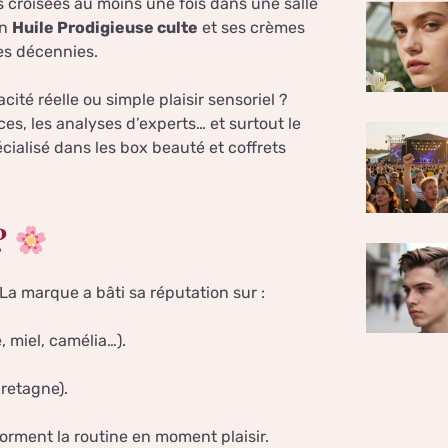
s croisées au moins une fois dans une salle
on
Huile Prodigieuse culte
et ses crèmes
des décennies.
ité réelle ou simple plaisir sensoriel ?
ices, les analyses d’experts… et surtout le
écialisé dans les box beauté et coffrets
?
 La marque a bâti sa réputation sur :
, miel, camélia…).
Bretagne).
forment la routine en moment plaisir.