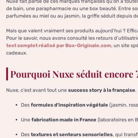
Nuxe fait partie de ces marques françaises qu’on a toute
de bain, une parapharmacie ou une box beauté. Entre s
parfumées au miel ou au jasmin, la griffe séduit depuis 
Mais que valent vraiment ses produits aujourd’hui ? Efficac
Pour le savoir, nous avons consulté les retours d’utilisatr
test complet réalisé par Box-Originale.com
, un site sp
cadeaux.
Pourquoi Nuxe séduit encore 
Nuxe, c’est avant tout une
success story à la française
.
Des
formules d’inspiration végétale
(jasmin, rose
Une
fabrication made in France
(laboratoires en 
Des
textures et senteurs sensorielles
, qui trans