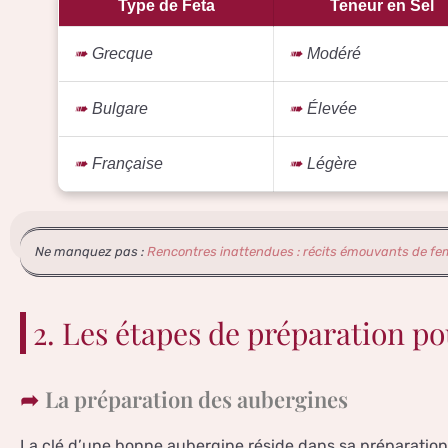
Type de Feta
Teneur en Sel
Grecque
Modéré
Bulgare
Élevée
Française
Légère
Ne manquez pas :
Rencontres inattendues : récits émouvants de f
2. Les étapes de préparation po
La préparation des aubergines
La clé d’une bonne aubergine réside dans sa préparation