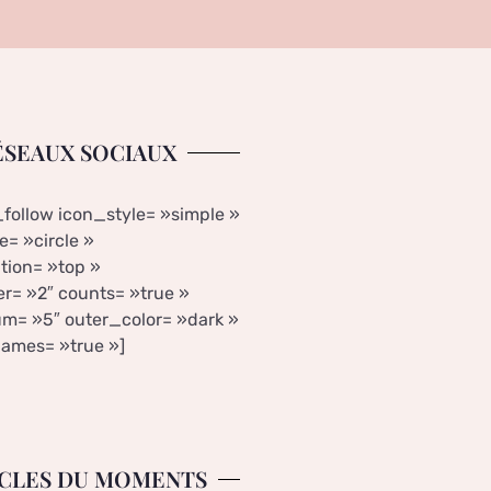
ÉSEAUX SOCIAUX
_follow icon_style= »simple »
= »circle »
tion= »top »
r= »2″ counts= »true »
m= »5″ outer_color= »dark »
ames= »true »]
CLES DU MOMENTS