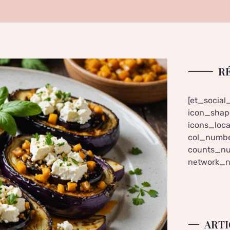
R
[et_social
icon_shape
icons_loca
col_numbe
counts_nu
network_n
ARTI