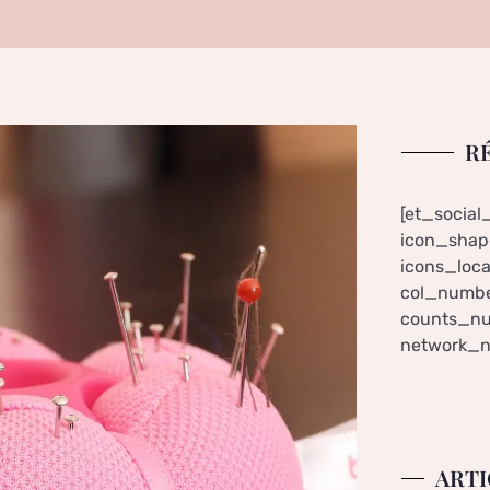
R
[et_social
icon_shape
icons_loca
col_numbe
counts_nu
network_n
ARTI