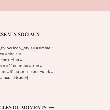
ÉSEAUX SOCIAUX
_follow icon_style= »simple »
= »circle »
tion= »top »
r= »2″ counts= »true »
m= »5″ outer_color= »dark »
ames= »true »]
CLES DU MOMENTS