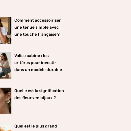
Comment accessoiriser
une tenue simple avec
une touche française ?
Valise cabine : les
critères pour investir
dans un modèle durable
Quelle est la signification
des fleurs en bijoux ?
Quel est le plus grand