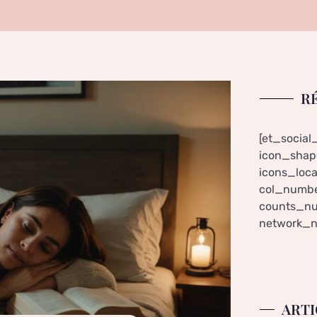
R
[et_social
icon_shape
icons_loca
col_numbe
counts_nu
network_n
ARTI