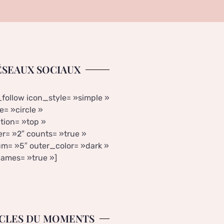
ÉSEAUX SOCIAUX
_follow icon_style= »simple »
= »circle »
tion= »top »
r= »2″ counts= »true »
m= »5″ outer_color= »dark »
ames= »true »]
CLES DU MOMENTS