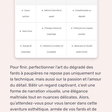
Crayon
Définit et intensifie le
Complémentaire au
eyeliner
regard
dégradé
Prolonge la tenue du
Parfait pour les longues
Spray fixant
maquillage
journées
Eponge de
Uniformise la matière sur
Idéale pour un résultat
maquillage
la paupière
professionnel
Pour finir, perfectionner l’art du dégradé des
fards à paupières ne repose pas uniquement sur
la technique, mais aussi sur la passion et l’amour
du détail. Bâtir un regard captivant, c’est une
forme de narration visuelle, une élégance
maîtrisée tout en nuances délicates. Alors,
qu’attendez-vous pour vous lancer dans cette
aventure esthétique, armée de vos fards et de