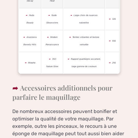
Decay
Heat
Huda
Nude
Large choix de nuances
32€
Beauty
Obsessions
naturelles
Anastasia
Modern
Teintes vibrantes et texture
55€
Beverly Hills
Renaissance
veloutée
35O
Rapport qualité/prix excellent,
Morphe
25€
Nature Glow
large gamme de couleurs
Accessoires additionnels pour
parfaire le maquillage
De nombreux accessoires peuvent bonifier et
optimiser la qualité de votre maquillage. Par
exemple, outre les pinceaux, le recours à une
éponge de maquillage peut tout aussi bien aider