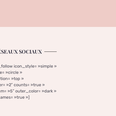
ÉSEAUX SOCIAUX
_follow icon_style= »simple »
= »circle »
tion= »top »
r= »2″ counts= »true »
m= »5″ outer_color= »dark »
ames= »true »]