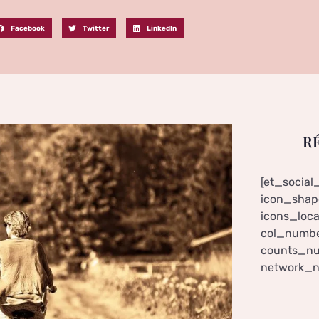
Facebook
Twitter
LinkedIn
R
[et_social
icon_shape
icons_loca
col_numbe
counts_nu
network_n