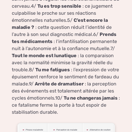
cerveau.4/
Tu es trop sensible
: ce jugement
culpabilise le proche sur ses réactions
émotionnelles naturelles.5/
C’est encore la
maladie ?
: cette question réduit l’identité de
l’autre à son seul diagnostic médical.6/
Prends
tes médicaments
: l’infantilisation permanente
nuit à l’autonomie et à la confiance mutuelle.7/
Tout le monde est lunatique
: la comparaison
avec la normalité minimise la gravité réelle du
trouble.8/
Tu me fatigues
: l’expression de votre
épuisement renforce le sentiment de fardeau du
malade.9/
Arrête de dramatiser
: la perception
des événements est totalement altérée par les
cycles émotionnels.10/
Tu ne changeras jamais
:
ce fatalisme ferme la porte à tout espoir de
stabilisation durable.
Phrase maladroite
Perception du malade
Alternative de soutien