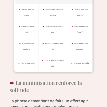
Sois un peu plus
Ta souffrance n’est pas
Je vois que c’est
positif
légitime
difficile
Calme-toi tout de
Je ne supporte pas ton
Comment puis-je
suite
état
t’aider ?
Tu exagères tes
Je suis un fardeau pour
Tes émotions sont
réactions
toi
intenses
Tu es responsable de ton
Fais un petit effort
Je reste à tes côtés
état
La minimisation renforce la
solitude
La phrase demandant de faire un effort agit
comme une insulte pour quelqu’un en